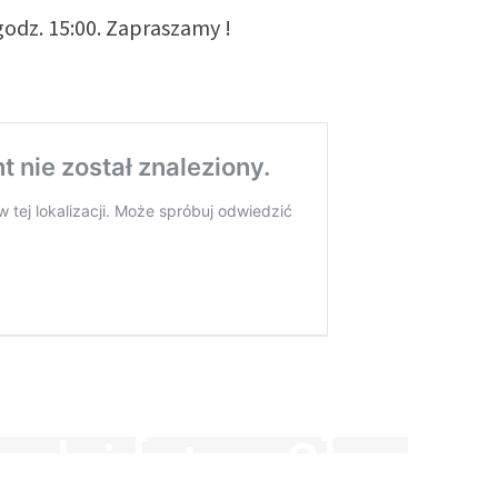
 godz. 15:00. Zapraszamy !
dzi [etap.2]