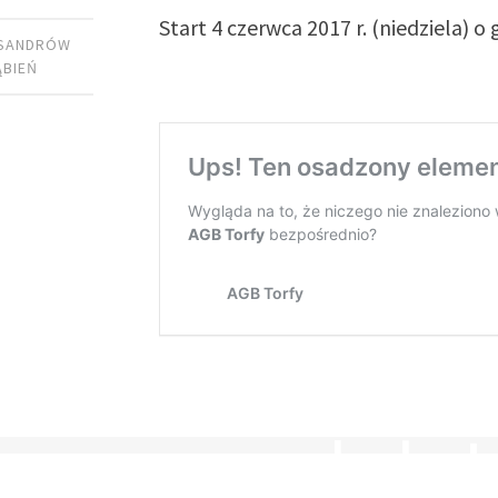
Start 4 czerwca 2017 r. (niedziela) o
KSANDRÓW
ĄBIEŃ
 2016
by
WITEK TOSIK
erwonym wokoło Ło