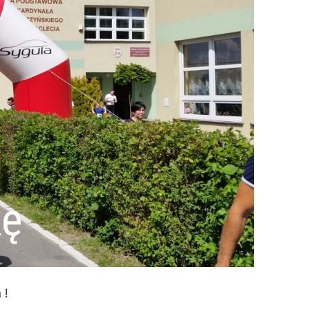
kę
 !