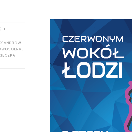
ŚCI
KSANDRÓW
OWOSOLNA
,
CIECZKA