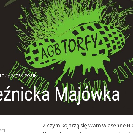
17
by
WITEK TOSIK
eźnicka Majówka
Z czym kojarzą się Wam wiosenne Bi
ŚCI