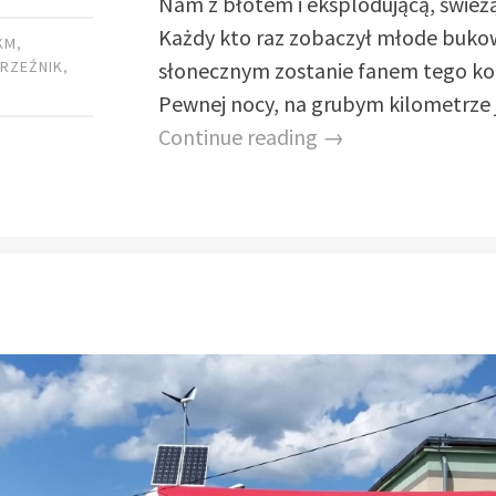
Nam z błotem i eksplodującą, świeżą
Każdy kto raz zobaczył młode bukow
KM
,
słonecznym zostanie fanem tego ko
,
RZEŹNIK
,
Pewnej nocy, na grubym kilometrze 
Continue reading →