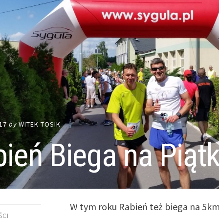
17
by
WITEK TOSIK
ień Biega na Piąt
W tym roku Rabień też biega na 5km
ŚCI