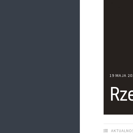
19 MAJA 20
Rz
AKTUALNO