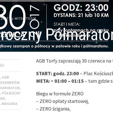
 2017
by
WITEK TOSIK
łroczny Półmarato
AGB Torfy zapraszają 30 czerwca na
ŚCI
START: godz. 23:00
– Plac Kościusz
,
AGB
META: ~ 01:00 – 01:15
– tam gdzie s
EKSANDRÓW
ÓŁMARATON
,
Biegu w formule ZERO
,
PÓŁNOCNY
TON
,
– ZERO opłaty startowej,
A BIEGOWA
– ZERO ścigania,