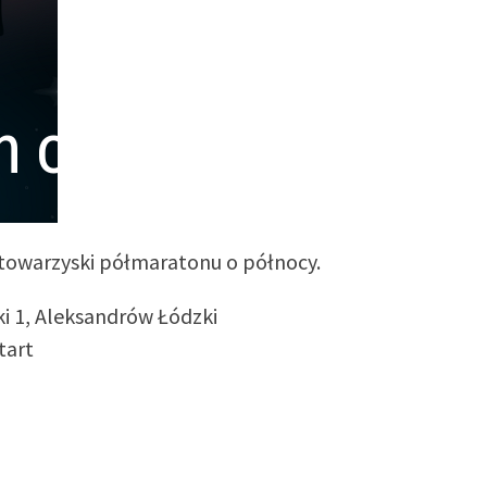
n o Północy
 towarzyski półmaratonu o północy.
ki 1, Aleksandrów Łódzki
tart