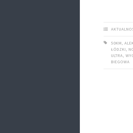
AKTUALNO
50KM
,
ALE
ŁÓDZKI
,
N
ULTRA
,
WY
BIEGOWA