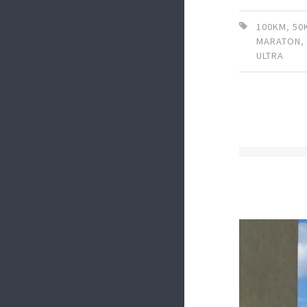
100KM
,
50
MARATON
ULTRA