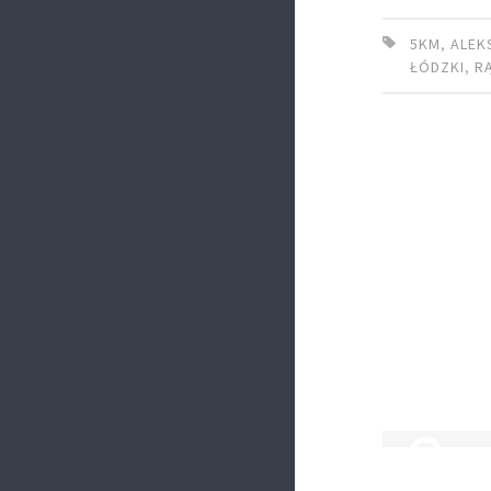
5KM
,
ALE
ŁÓDZKI
,
R
5 CZERWCA
Cz