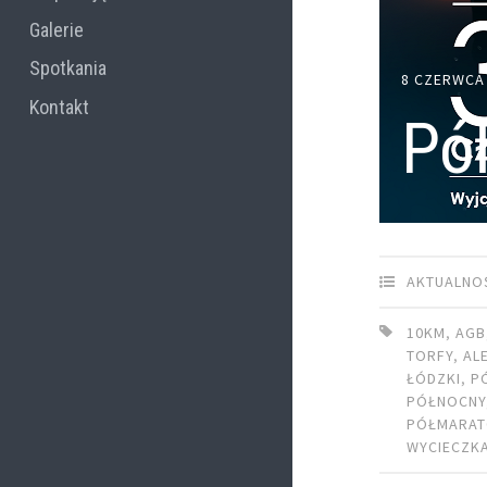
Galerie
Spotkania
8 CZERWCA
Kontakt
Pó
AKTUALNO
10KM
,
AGB
TORFY
,
AL
ŁÓDZKI
,
P
PÓŁNOCNY
PÓŁMARA
WYCIECZK