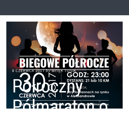
8 CZERWCA 2017
by
WITEK TOSIK
Półroczny
Półmaraton o
Północy