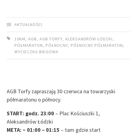
AKTUALNOŚCI
10KM
,
AGB
,
AGB TORFY
,
ALEKSANDRÓW ŁÓDZKI
,
PÓŁMARATON
,
PÓŁNOCNY
,
PÓŁNOCNY PÓŁMARATON
,
WYCIECZKA BIEGOWA
AGB Torfy zapraszają 30 czerwca na towarzyski
półmaratonu o północy.
START: godz. 23:00
– Plac Kościuszki 1,
Aleksandrów Łódzki
META: ~ 01:00 – 01:15
– tam gdzie start