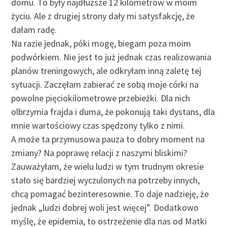
domu. To były najdłuższe 12 kilometrów w moim
życiu. Ale z drugiej strony dały mi satysfakcję, że
dałam radę.
Na razie jednak, póki mogę, biegam poza moim
podwórkiem. Nie jest to już jednak czas realizowania
planów treningowych, ale odkryłam inną zaletę tej
sytuacji. Zaczęłam zabierać ze sobą moje córki na
powolne pięciokilometrowe przebieżki. Dla nich
olbrzymia frajda i duma, że pokonują taki dystans, dla
mnie wartościowy czas spędzony tylko z nimi.
A może ta przymusowa pauza to dobry moment na
zmiany? Na poprawę relacji z naszymi bliskimi?
Zauważyłam, że wielu ludzi w tym trudnym okresie
stało się bardziej wyczulonych na potrzeby innych,
chcą pomagać bezinteresownie. To daje nadzieję, że
jednak „ludzi dobrej woli jest więcej”. Dodatkowo
myślę, że epidemia, to ostrzeżenie dla nas od Matki