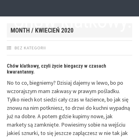
15 KWIETNIA 2020
by
SEBASTIAN GRODZICKI
Chów klatkowy.
MONTH /
KWIECIEŃ 2020
BEZ KATEGORII
Chów klatkowy, czyli życie biegaczy w czasach
kwarantanny.
No to co, biegniemy? Dzisiaj dajemy w lewo, bo po
wczorajszym mam zakwasy w prawym pośladku.
Tylko niech kot siedzi cały czas w łazience, bo jak się
znowu na nim potkniesz, to drzwi do kuchni wypadną
już na dobre. A potem gdzie kupimy nowe, jak
markety są zamknięte. Powiesimy sobie na wejściu
jakieś sznurki, to się jeszcze zaplączesz w nie tak jak