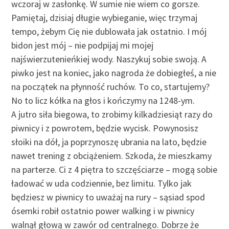
wczoraj w zasłonkę. W sumie nie wiem co gorsze.
Pamiętaj, dzisiaj długie wybieganie, więc trzymaj
tempo, żebym Cię nie dublowała jak ostatnio. I mój
bidon jest mój – nie podpijaj mi mojej
najświerzutenieńkiej wody. Naszykuj sobie swoją. A
piwko jest na koniec, jako nagroda że dobiegłeś, a nie
na początek na płynność ruchów. To co, startujemy?
No to licz kółka na głos i kończymy na 1248-ym.
A jutro siła biegowa, to zrobimy kilkadziesiąt razy do
piwnicy i z powrotem, będzie wycisk. Powynosisz
słoiki na dół, ja poprzynoszę ubrania na lato, będzie
nawet trening z obciążeniem. Szkoda, że mieszkamy
na parterze. Ci z 4 piętra to szczęściarze – mogą sobie
ładować w uda codziennie, bez limitu. Tylko jak
będziesz w piwnicy to uważaj na rury – sąsiad spod
ósemki robił ostatnio power walking i w piwnicy
walnął głową w zawór od centralnego. Dobrze że