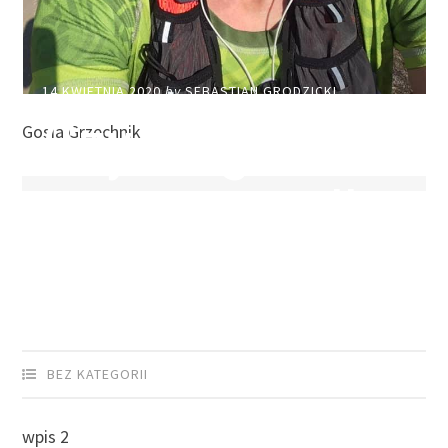
14 KWIETNIA 2020
by
SEBASTIAN GRODZICKI
Czy bieganie w
Gosia Grzechnik
grupie jest dla
Ciebie?
BEZ KATEGORII
wpis 2