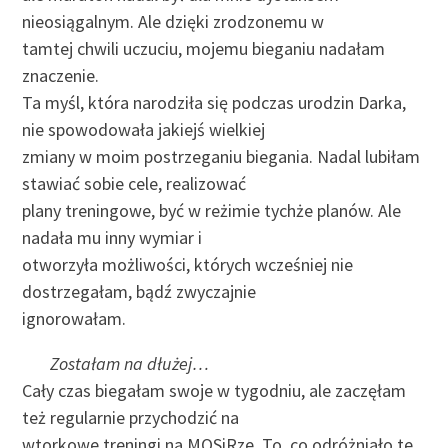
nieosiągalnym. Ale dzięki zrodzonemu w
tamtej chwili uczuciu, mojemu bieganiu nadałam
znaczenie.
Ta myśl, która narodziła się podczas urodzin Darka,
nie spowodowała jakiejś wielkiej
zmiany w moim postrzeganiu biegania. Nadal lubiłam
stawiać sobie cele, realizować
plany treningowe, być w reżimie tychże planów. Ale
nadała mu inny wymiar i
otworzyła możliwości, których wcześniej nie
dostrzegałam, bądź zwyczajnie
ignorowałam.
Zostałam na dłużej…
Cały czas biegałam swoje w tygodniu, ale zaczęłam
też regularnie przychodzić na
wtorkowe treningi na MOSiRze. To, co odróżniało te