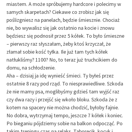
miastem. A może spróbujemy hardcore i polecimy w
samych skarpetach? Ciekawe co zrobisz jak się
poślizgniesz na panelach, będzie śmiesznie. Chociaż
nie, bo wywalisz się jak ostatnio na kocie i znowu
będziesz się podnosił przez 5 kółek. To było śmieszne
– pierwszy raz słyszałam, żeby ktoś krzyczał, że
złamał sobie kość tyłka. Ile już tam tych kółek
natłukliśmy? 1100? No, to teraz już truchcikiem do
domu, na schłodzenie.
Aha – dzisiaj ja idę wynieść śmieci. Ty byłeś przez
ostatnie 8 razy pod rząd. To niesprawiedliwe. Szkoda
że nie mamy psa, moglibyśmy gdzieś tam wyjść raz
czy dwa razy i przejść się wkoło bloku. Szkoda że z
kotem na spacery nie można chodzić, byłoby fajnie.
No dobra, wytrzymaj tempo, jeszcze 7 kółek i koniec.
Po bieganiu pójdziemy sobie na balkon odpocząć. Po
takim treningu czas na relaks. Taborecik, kocyk i