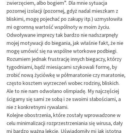
zwierzęciem, albo bogiem”. Dla mnie sytuacja
pozornej izolacji (pozornej, gdyż nadal mieszkam z
bliskimi, mogę pojechać po zakupy itp.) uzmysłowiła
mi ogromną wartość wspólnoty w moim życiu.
Odwoływane imprezy tak bardzo nie nadszarpnęły
mojej motywacji do biegania, jak właśnie fakt, że nie
mogę umówić się na wspólne wtorkowe podbiegi.
Rozumiem jednak frustrację innych biegaczy, którzy
tygodniami, bądź miesiącami szykowali formę, by
zrobić nową życiówkę w półmaratonie czy maratonie,
często kosztem wyrzeczeń wobec rodziny, bliskich.
Ale to nie nam odwołano olimpiadę. My najczęściej
ścigamy się sami ze sobą i ze swoimi słabościami, a
nie z konkretnymi rywalami.
Kolejne obostrzenia, które zostały wprowadzone w
celu minimalizacji rozprzestrzeniania się wirusa, dały
mi bardzo ważną lekcję. Uświadomiły mi jak istotną