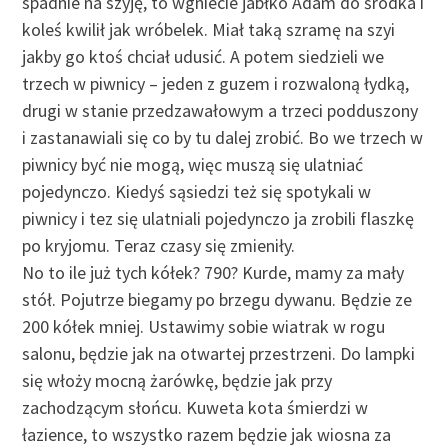
spadnie na szyję, to wgniecie jabłko Adam do środka i
koleś kwilił jak wróbelek. Miał taką szramę na szyi
jakby go ktoś chciał udusić. A potem siedzieli we
trzech w piwnicy – jeden z guzem i rozwaloną łydką,
drugi w stanie przedzawałowym a trzeci podduszony
i zastanawiali się co by tu dalej zrobić. Bo we trzech w
piwnicy być nie mogą, więc muszą się ulatniać
pojedynczo. Kiedyś sąsiedzi też się spotykali w
piwnicy i tez się ulatniali pojedynczo ja zrobili flaszkę
po kryjomu. Teraz czasy się zmieniły.
No to ile już tych kółek? 790? Kurde, mamy za mały
stół. Pojutrze biegamy po brzegu dywanu. Będzie ze
200 kółek mniej. Ustawimy sobie wiatrak w rogu
salonu, będzie jak na otwartej przestrzeni. Do lampki
się włoży mocną żarówkę, będzie jak przy
zachodzącym słońcu. Kuweta kota śmierdzi w
łazience, to wszystko razem będzie jak wiosna za