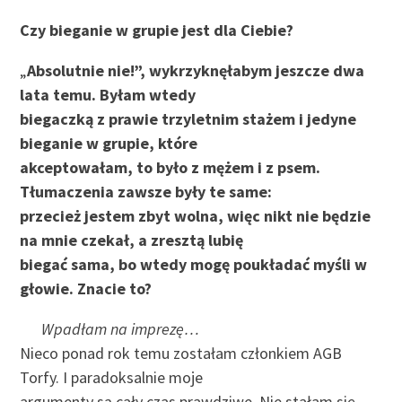
Czy bieganie w grupie jest dla Ciebie?
„
Absolutnie nie!”, wykrzyknęłabym jeszcze dwa
lata temu. Byłam wtedy
biegaczką z prawie trzyletnim stażem i jedyne
bieganie w grupie, które
akceptowałam, to było z mężem i z psem.
Tłumaczenia zawsze były te same:
przecież jestem zbyt wolna, więc nikt nie będzie
na mnie czekał, a zresztą lubię
biegać sama, bo wtedy mogę poukładać myśli w
głowie. Znacie to?
Wpadłam na imprezę…
Nieco ponad rok temu zostałam członkiem AGB
Torfy. I paradoksalnie moje
argumenty są cały czas prawdziwe. Nie stałam się