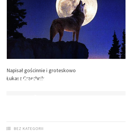
14 KWIETNIA 2020
by
SEBASTIAN GRODZICKI
Napisał gościnnie i groteskowo
Jeszcze w
Łukasz Grzechnik
zielone gramy
BEZ KATEGORII