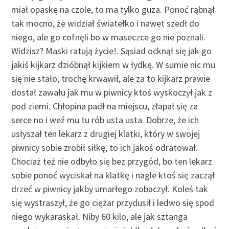
miał opaskę na czole, to ma tylko guza. Ponoć rąbnął
tak mocno, że widział światełko i nawet szedł do
niego, ale go cofnęli bo w maseczce go nie poznali.
Widzisz? Maski ratują życie!. Sąsiad ocknął się jak go
jakiś kijkarz dzióbnął kijkiem w łydkę. W sumie nic mu
się nie stało, trochę krwawił, ale za to kijkarz prawie
dostał zawału jak mu w piwnicy ktoś wyskoczył jak z
pod ziemi. Chłopina padł na miejscu, złapał się za
serce no i weź mu tu rób usta usta. Dobrze, że ich
usłyszał ten lekarz z drugiej klatki, który w swojej
piwnicy sobie zrobił siłkę, to ich jakoś odratował.
Chociaż też nie odbyło się bez przygód, bo ten lekarz
sobie ponoć wyciskał na klatkę i nagle ktoś się zaczął
drzeć w piwnicy jakby umarłego zobaczył. Koleś tak
się wystraszył, że go ciężar przydusił i ledwo się spod
niego wykaraskał. Niby 60 kilo, ale jak sztanga