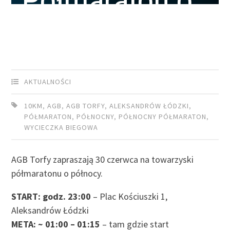
Półmaraton o
Północy
AKTUALNOŚCI
10KM
,
AGB
,
AGB TORFY
,
ALEKSANDRÓW ŁÓDZKI
,
PÓŁMARATON
,
PÓŁNOCNY
,
PÓŁNOCNY PÓŁMARATON
,
WYCIECZKA BIEGOWA
AGB Torfy zapraszają 30 czerwca na towarzyski
półmaratonu o północy.
START: godz. 23:00
– Plac Kościuszki 1,
Aleksandrów Łódzki
META: ~ 01:00 – 01:15
– tam gdzie start