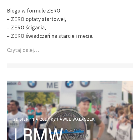
Biegu w formule ZERO
– ZERO opłaty startowej,
– ZERO ścigania,
– ZERO świadczeń na starcie i mecie.
Czytaj dalej…
31 SIERPNIA 2014
by
PAWEŁ WALASZEK
I BMW