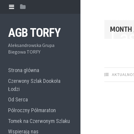
6 MAJA 201
MONTH 
AGB TORFY
La
Aleksandrowska Grupa
Biegowa TORFY
Strona główna
AKTUALNO
Czerwony Szlak Dookoła
Łodzi
Od Serca
Półroczny Półmaraton
Tomek na Czerwonym Szlaku
Wspierają nas