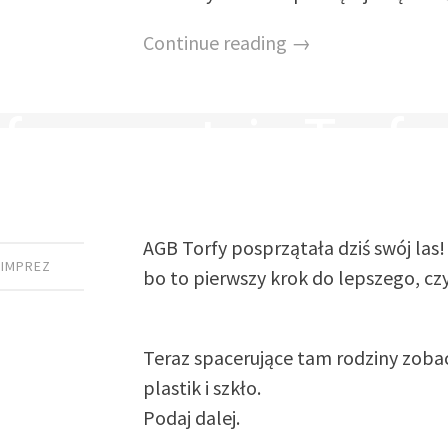
Continue reading →
9
by
SEBASTIAN GRODZICKI
fy sprzątają Torfy
AGB Torfy posprzątała dziś swój las
 IMPREZ
bo to pierwszy krok do lepszego, cz
Teraz spacerujące tam rodziny zobac
plastik i szkło.
Podaj dalej.