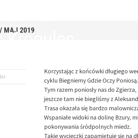
9
by
SEBASTIAN GRODZICKI
/
MAJ 2019
s Krogulec
Korzystając z końcówki długiego wee
ŚCI
cyklu Biegniemy Gdzie Oczy Poniosą
Tym razem poniosły nas do Zgierza, 
jeszcze tam nie biegliśmy z Aleksan
Trasa okazała się bardzo malownicz
Wspaniałe widoki na dolinę Bzury, mi
pokonywania śródpolnych miedz.
Takie wycieczki zapamiętuje się na d