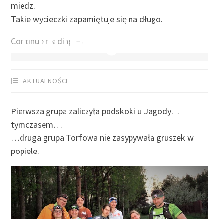
miedz.
27 KWIETNIA 2019
by
SEBASTIAN GRODZICKI
Takie wycieczki zapamiętuje się na długo.
Podbiegi
Continue reading →
AKTUALNOŚCI
Pierwsza grupa zaliczyła podskoki u Jagody…
tymczasem…
…druga grupa Torfowa nie zasypywała gruszek w
popiele.