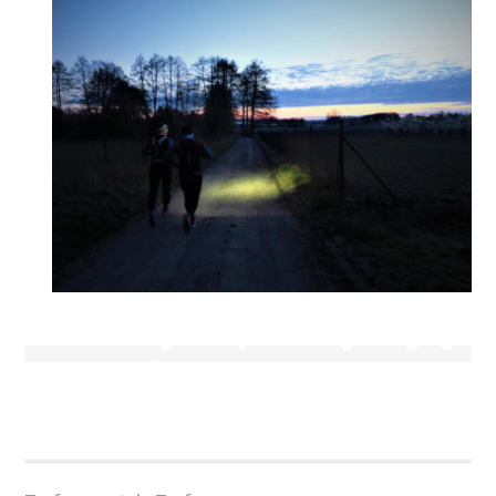
25 KWIETNIA 2019
by
SEBASTIAN GRODZICKI
Torfy sprzątają
Torfy