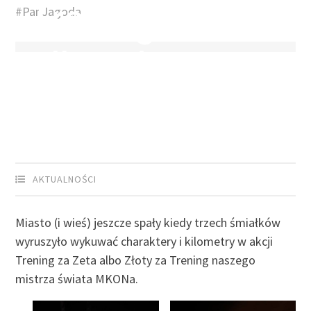
Trening za Zeta
#PanJagoda
albo Złoty za
Trening
AKTUALNOŚCI
Miasto (i wieś) jeszcze spały kiedy trzech śmiałków
wyruszyło wykuwać charaktery i kilometry w akcji
Trening za Zeta albo Złoty za Trening naszego
mistrza świata MKONa.