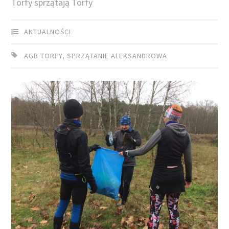
Torfy sprzątają Torfy
AKTUALNOŚCI
AGB TORFY
,
SPRZĄTANIE ALEKSANDROWA