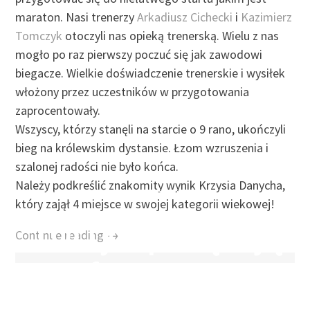
maraton. Nasi trenerzy
Arkadiusz Cichecki
i
Kazimierz
Tomczyk
otoczyli nas opieką trenerską. Wielu z nas
mogło po raz pierwszy poczuć się jak zawodowi
biegacze. Wielkie doświadczenie trenerskie i wysiłek
włożony przez uczestników w przygotowania
zaprocentowały.
Wszyscy, którzy stanęli na starcie o 9 rano, ukończyli
bieg na królewskim dystansie. Łzom wzruszenia i
szalonej radości nie było końca.
Należy podkreślić znakomity wynik Krzysia Danycha,
25 KWIETNIA 2019
by
SEBASTIAN GRODZICKI
który zajął 4 miejsce w swojej kategorii wiekowej!
Torfy sprzątają
Continue reading →
Torfy