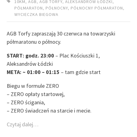
10KM
,
AGB
,
AGB TORFY
,
ALEKSANDRÓW ŁÓDZKI
,
PÓŁMARATON
,
PÓŁNOCNY
,
PÓŁNOCNY PÓŁMARATON
,
WYCIECZKA BIEGOWA
AGB Torfy zapraszają 30 czerwca na towarzyski
półmaratonu o północy.
START: godz. 23:00
– Plac Kościuszki 1,
Aleksandrów Łódzki
META: ~ 01:00 – 01:15
– tam gdzie start
Biegu w formule ZERO
– ZERO opłaty startowej,
– ZERO ścigania,
– ZERO świadczeń na starcie i mecie.
Czytaj dalej…