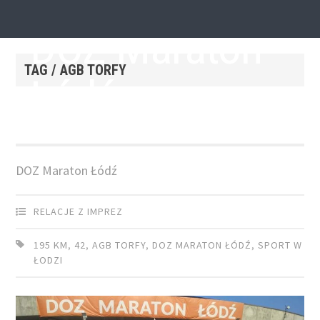
25 KWIETNIA 2019
by
SEBASTIAN GRODZICKI
DOZ Maraton
TAG / AGB TORFY
Łódź
DOZ Maraton Łódź
RELACJE Z IMPREZ
195 KM
,
42
,
AGB TORFY
,
DOZ MARATON ŁÓDŹ
,
SPORT W
ŁODZI