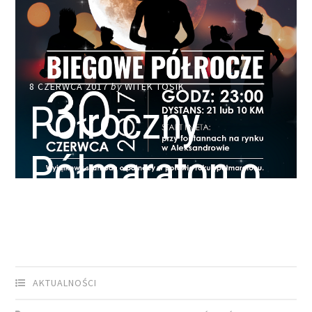
8 CZERWCA 2017
by
WITEK TOSIK
Półroczny
Półmaraton o
Północy
AKTUALNOŚCI