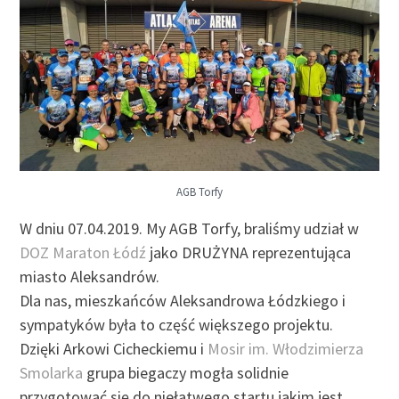
AGB Torfy
W dniu 07.04.2019. My AGB Torfy, braliśmy udział w
DOZ Maraton Łódź
jako DRUŻYNA reprezentująca
miasto Aleksandrów.
Dla nas, mieszkańców Aleksandrowa Łódzkiego i
sympatyków była to część większego projektu.
Dzięki Arkowi Cicheckiemu i
Mosir im. Włodzimierza
Smolarka
grupa biegaczy mogła solidnie
przygotować się do niełatwego startu jakim jest