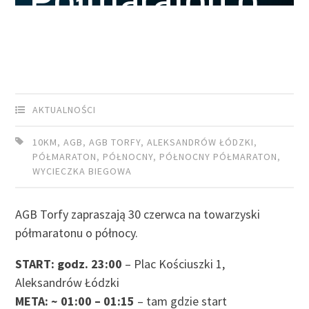
Półmaraton o
Północy
AKTUALNOŚCI
10KM
,
AGB
,
AGB TORFY
,
ALEKSANDRÓW ŁÓDZKI
,
PÓŁMARATON
,
PÓŁNOCNY
,
PÓŁNOCNY PÓŁMARATON
,
WYCIECZKA BIEGOWA
AGB Torfy zapraszają 30 czerwca na towarzyski
półmaratonu o północy.
START: godz. 23:00
– Plac Kościuszki 1,
Aleksandrów Łódzki
META: ~ 01:00 – 01:15
– tam gdzie start