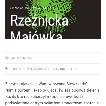
19 MAJA 2017
by
WITEK TOSIK
Rzeźnicka
Majówka
AKTUALNOŚCI
100KM
,
50KM
,
MARATON
,
RZEŹNIK
,
ULTRA
Z czym kojarzą się Wam wiosenne Bieszczady?
Nam z błotem i eksplodującą, świeżą bukową zielenią.
Każdy kto raz zobaczył młode bukowe listki
podświetlone ostrym światłem słonecznym zostanie