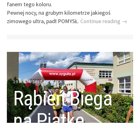
fanem tego koloru.
Pewnej nocy, na grubym kilometrze jakiegoś
zimowego ultra, padł POMYSŁ.
Continue reading →
19 MAJA 2017
by
WITEK TOSIK
Rąbień Biega
na Piątkę