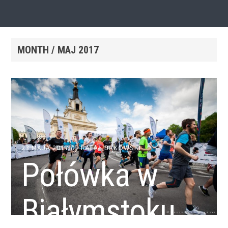
MONTH /
MAJ 2017
23 MAJA 2017
by
RAFAŁ BĄKOWSKI
Połówka w
Białymstoku