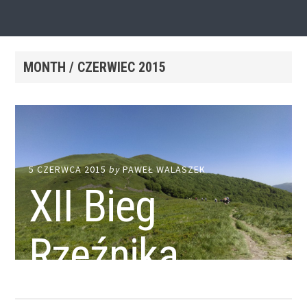
MONTH /
CZERWIEC 2015
5 CZERWCA 2015
by
PAWEŁ WALASZEK
XII Bieg
Rzeźnika