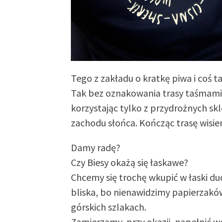
Tego z zakładu o kratkę piwa i coś t
Tak bez oznakowania trasy taśmami
korzystając tylko z przydrożnych sk
zachodu słońca. Kończąc trasę wisie
Damy radę?
Czy Biesy okażą się łaskawe?
Chcemy się trochę wkupić w łaski du
bliska, bo nienawidzimy papierzaków
górskich szlakach.
Zamierzamy, przy okazji, napełnić w