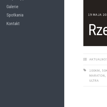
Galerie
19 MAJA 20
Spotkania
Rz
Kontakt
AKTUALNO
100KM
,
50
MARATON
ULTRA