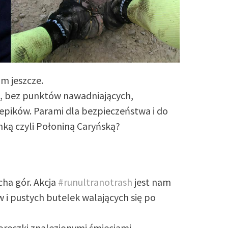
am jeszcze.
, bez punktów nawadniających,
lepików. Parami dla bezpieczeństwa i do
nką czyli Połoniną Caryńską?
cha gór. Akcja
#
runultranotrash
jest nam
 i pustych butelek walających się po
oreczki znalezionymi śmieciami.