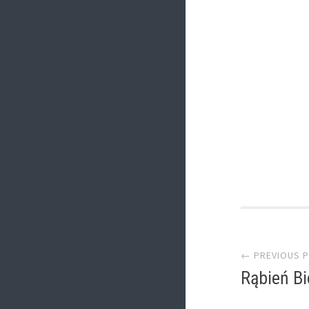
Post
← PREVIOUS 
Rąbień Bi