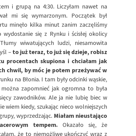
cem i grupą na 4:30. Liczyłam nawet na
awał mi się wymarzonym. Początek był
tu minęło kilka minut zanim zaczęliśmy
wydostanie się z Rynku i ścisłej okolicy
 Tłumy wiwatujących ludzi, niesamowita
yśl –
to już teraz, to już się dzieje, robisz
u procentach skupiona i chciałam jak
ych chwil, by móc je potem przeżywać w
unku na Błonia. I tam były odcinki wąskie,
ie można zapomnieć jak ogromna to była
ięcy zawodników. Ale ja nie lubię biec w
e wiem kiedy, szukając nieco wolniejszych
 grupy, wyprzedzając.
Miałam nieustająco
spacerowym tempem.
Okazało się, że
żałam, że to niemożliwe ukończyć wraz z