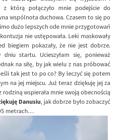
 z którą połączyło mnie podejście do
ewna wspólnota duchowa. Czasem to się po
, mimo dużo lepszych ode mnie przygotowań
ej kontuzja nie ustępowała. Leki maskowały
d biegiem pokazały, że nie jest dobrze.
 dniu startu. Ucieszyłam się, ponieważ
ednak na siłę, by jak wielu z nas próbować
śli tak jest to po co? By leczyć się potem
m na jej miejscu. Już teraz dziękuję jej za
 z rodziną wspierała mnie swoją obecnością
iękuję Danusiu
, jak dobrze było zobaczyć
195 metrach…