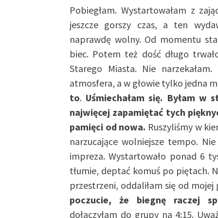
Pobiegłam. Wystartowałam z zają
jeszcze gorszy czas, a ten wyd
naprawdę wolny. Od momentu star
biec. Potem też dość długo trwało 
Starego Miasta. Nie narzekałam.
atmosfera, a w głowie tylko jedna m
to
.
Uśmiechałam się. Byłam w st
najwięcej zapamiętać tych piękn
pamięci od nowa.
Ruszyliśmy w kier
narzucające wolniejsze tempo. N
impreza. Wystartowało ponad 6 tys
tłumie, deptać komuś po piętach. Ni
przestrzeni, oddaliłam się od mojej
poczucie, że biegnę raczej 
dołączyłam do grupy na 4:15. Uwa