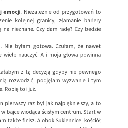
j emocji
. Niezależnie od przygotowań to
nie kolejnej granicy, złamanie bariery
ę na nieznane. Czy dam radę? Czy będzie
a
. Nie byłam gotowa. Czułam, że nawet
cze wiele nauczyć. A i moja głowa powinna
ekałabym z tą decyzją gdyby nie pewnego
 nią rozwodzić, podjęłam wyzwanie i tym
 Robię to i już.
n pierwszy raz był jak najpiękniejszy, a to
 w bajce wiodąca ścisłym centrum. Start w
m także finisz. A obok Sukiennice, kościół