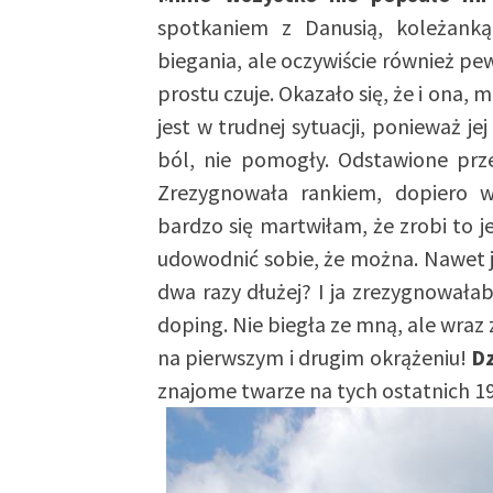
spotkaniem z Danusią, koleżanką
biegania, ale oczywiście również p
prostu czuje. Okazało się, że i ona
jest w trudnej sytuacji, ponieważ j
ból, nie pomogły. Odstawione prze
Zrezygnowała rankiem, dopiero w
bardzo się martwiłam, że zrobi to j
udowodnić sobie, że można. Nawet je
dwa razy dłużej? I ja zrezygnowałaby
doping. Nie biegła ze mną, ale wraz
na pierwszym i drugim okrążeniu!
Dz
znajome twarze na tych ostatnich 