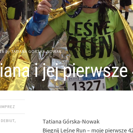
16
by
TATIANA GORSKA-NOWAK
iana i jej pierwsz
 IMPREZ
Tatiana Górska-Nowak
,
DEBIUT
,
Biegnij Leśne Run – moje pierwsze 4