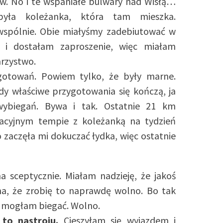
ców. No i te wspaniałe bulwary nad Wisłą…
ła koleżanka, która tam mieszka.
wspólnie. Obie miałyśmy zadebiutować w
 i dostałam zaproszenie, więc miałam
arzystwo.
gotowań. Powiem tylko, że były marne.
dy właściwe przygotowania się kończą, ja
wybiegań. Bywa i tak. Ostatnie 21 km
cyjnym tempie z koleżanką na tydzień
zaczęła mi dokuczać łydka, więc ostatnie
 sceptycznie. Miałam nadzieję, że jakoś
a, że zrobię to naprawdę wolno. Bo tak
ko mogłam biegać. Wolno.
to nastroju.
Cieszyłam się wyjazdem i