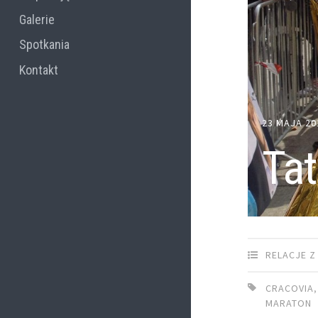
Galerie
Spotkania
Kontakt
23 MAJA 20
Tat
RELACJE Z
CRACOVIA
MARATON