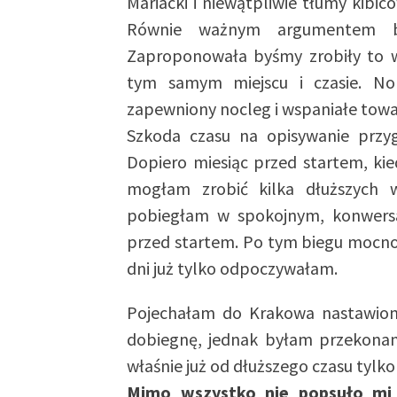
Mariacki i niewątpliwie tłumy kibi
Równie ważnym argumentem by
Zaproponowała byśmy zrobiły to 
tym samym miejscu i czasie. No
zapewniony nocleg i wspaniałe tow
Szkoda czasu na opisywanie przy
Dopiero miesiąc przed startem, kie
mogłam zrobić kilka dłuższych 
pobiegłam w spokojnym, konwersa
przed startem. Po tym biegu mocno 
dni już tylko odpoczywałam.
Pojechałam do Krakowa nastawiona
dobiegnę, jednak byłam przekonan
właśnie już od dłuższego czasu tyl
Mimo wszystko nie popsuło mi 