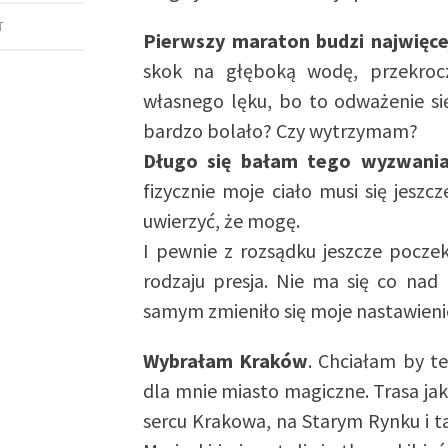
T
Pierwszy maraton budzi najwięce
skok na głęboką wodę, przekrocze
własnego lęku, bo to odważenie si
bardzo bolało? Czy wytrzymam?
Długo się bałam tego wyzwani
fizycznie moje ciało musi się jesz
uwierzyć, że mogę.
I pewnie z rozsądku jeszcze pocz
rodzaju presja. Nie ma się co nad
samym zmieniło się moje nastawienie.
Wybrałam Kraków
. Chciałam by te
dla mnie miasto magiczne. Trasa jak
sercu Krakowa, na Starym Rynku i ta