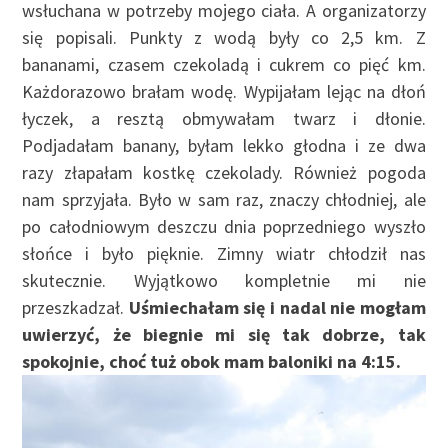
wsłuchana w potrzeby mojego ciała. A organizatorzy
się popisali. Punkty z wodą były co 2,5 km. Z
bananami, czasem czekoladą i cukrem co pięć km.
Każdorazowo brałam wodę. Wypijałam lejąc na dłoń
łyczek, a resztą obmywałam twarz i dłonie.
Podjadałam banany, byłam lekko głodna i ze dwa
razy złapałam kostkę czekolady. Również pogoda
nam sprzyjała. Było w sam raz, znaczy chłodniej, ale
po całodniowym deszczu dnia poprzedniego wyszło
słońce i było pięknie. Zimny wiatr chłodził nas
skutecznie. Wyjątkowo kompletnie mi nie
przeszkadzał.
Uśmiechałam się i nadal nie mogłam
uwierzyć, że biegnie mi się tak dobrze, tak
spokojnie, choć tuż obok mam baloniki na 4:15.