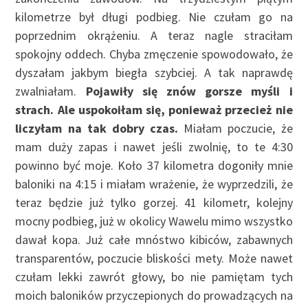
kilometrze był długi podbieg. Nie czułam go na
poprzednim okrążeniu. A teraz nagle straciłam
spokojny oddech. Chyba zmęczenie spowodowało, że
dyszałam jakbym biegła szybciej. A tak naprawdę
zwalniałam.
Pojawiły się znów gorsze myśli i
strach. Ale uspokoiłam się, ponieważ przecież nie
liczyłam na tak dobry czas.
Miałam poczucie, że
mam duży zapas i nawet jeśli zwolnię, to te 4:30
powinno być moje. Koło 37 kilometra dogoniły mnie
baloniki na 4:15 i miałam wrażenie, że wyprzedzili, że
teraz będzie już tylko gorzej. 41 kilometr, kolejny
mocny podbieg, już w okolicy Wawelu mimo wszystko
dawał kopa. Już całe mnóstwo kibiców, zabawnych
transparentów, poczucie bliskości mety. Może nawet
czułam lekki zawrót głowy, bo nie pamiętam tych
moich baloników przyczepionych do prowadzących na