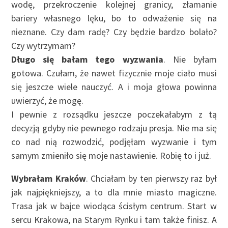
wodę, przekroczenie kolejnej granicy, złamanie
bariery własnego lęku, bo to odważenie się na
nieznane. Czy dam radę? Czy będzie bardzo bolało?
Czy wytrzymam?
Długo się bałam tego wyzwania
. Nie byłam
gotowa. Czułam, że nawet fizycznie moje ciało musi
się jeszcze wiele nauczyć. A i moja głowa powinna
uwierzyć, że mogę.
I pewnie z rozsądku jeszcze poczekałabym z tą
decyzją gdyby nie pewnego rodzaju presja. Nie ma się
co nad nią rozwodzić, podjęłam wyzwanie i tym
samym zmieniło się moje nastawienie. Robię to i już.
Wybrałam Kraków
. Chciałam by ten pierwszy raz był
jak najpiękniejszy, a to dla mnie miasto magiczne.
Trasa jak w bajce wiodąca ścisłym centrum. Start w
sercu Krakowa, na Starym Rynku i tam także finisz. A