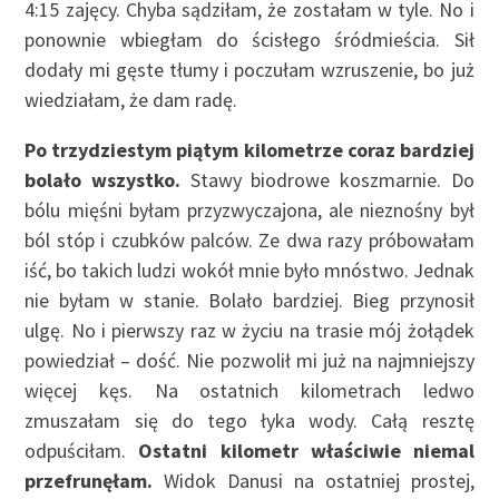
4:15 zajęcy. Chyba sądziłam, że zostałam w tyle. No i
ponownie wbiegłam do ścisłego śródmieścia. Sił
dodały mi gęste tłumy i poczułam wzruszenie, bo już
wiedziałam, że dam radę.
Po trzydziestym piątym kilometrze coraz bardziej
bolało wszystko.
Stawy biodrowe koszmarnie. Do
bólu mięśni byłam przyzwyczajona, ale nieznośny był
ból stóp i czubków palców. Ze dwa razy próbowałam
iść, bo takich ludzi wokół mnie było mnóstwo. Jednak
nie byłam w stanie. Bolało bardziej. Bieg przynosił
ulgę. No i pierwszy raz w życiu na trasie mój żołądek
powiedział – dość. Nie pozwolił mi już na najmniejszy
więcej kęs. Na ostatnich kilometrach ledwo
zmuszałam się do tego łyka wody. Całą resztę
odpuściłam.
Ostatni kilometr właściwie niemal
przefrunęłam.
Widok Danusi na ostatniej prostej,