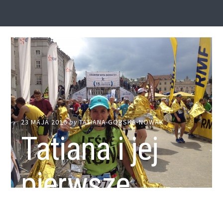
23 MAJA 2016
by
TATIANA GORSKA-NOWAK
Tatiana i jej
pierwsze
42.195 m