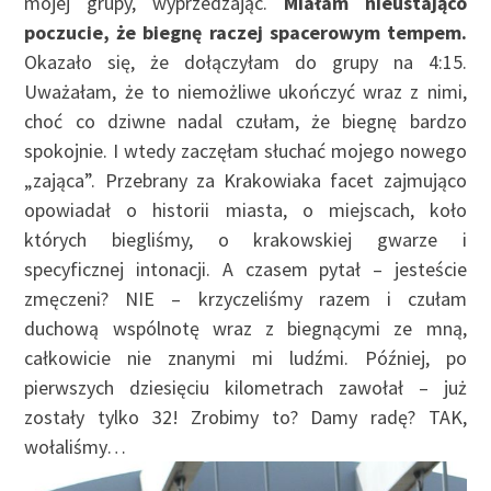
mojej grupy, wyprzedzając.
Miałam nieustająco
poczucie, że biegnę raczej spacerowym tempem.
Okazało się, że dołączyłam do grupy na 4:15.
Uważałam, że to niemożliwe ukończyć wraz z nimi,
choć co dziwne nadal czułam, że biegnę bardzo
spokojnie. I wtedy zaczęłam słuchać mojego nowego
„zająca”. Przebrany za Krakowiaka facet zajmująco
opowiadał o historii miasta, o miejscach, koło
których biegliśmy, o krakowskiej gwarze i
specyficznej intonacji. A czasem pytał – jesteście
zmęczeni? NIE – krzyczeliśmy razem i czułam
duchową wspólnotę wraz z biegnącymi ze mną,
całkowicie nie znanymi mi ludźmi. Później, po
pierwszych dziesięciu kilometrach zawołał – już
zostały tylko 32! Zrobimy to? Damy radę? TAK,
wołaliśmy…