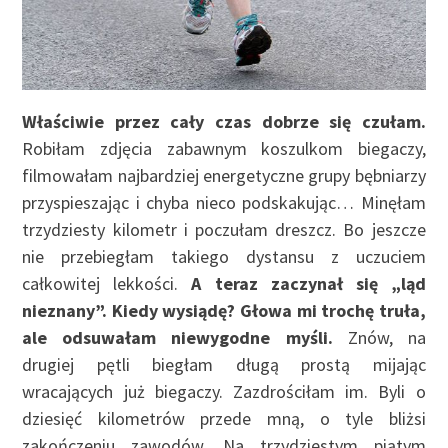
Właściwie przez cały czas dobrze się czułam.
Robiłam zdjęcia zabawnym koszulkom biegaczy,
filmowałam najbardziej energetyczne grupy bębniarzy
przyspieszając i chyba nieco podskakując… Minęłam
trzydziesty kilometr i poczułam dreszcz. Bo jeszcze
nie przebiegłam takiego dystansu z uczuciem
całkowitej lekkości.
A teraz zaczynał się „ląd
nieznany”. Kiedy wysiądę? Głowa mi trochę truła,
ale odsuwałam niewygodne myśli.
Znów, na
drugiej pętli biegłam długą prostą mijając
wracających już biegaczy. Zazdrościłam im. Byli o
dziesięć kilometrów przede mną, o tyle bliżsi
zakończeniu zawodów. Na trzydziestym piątym