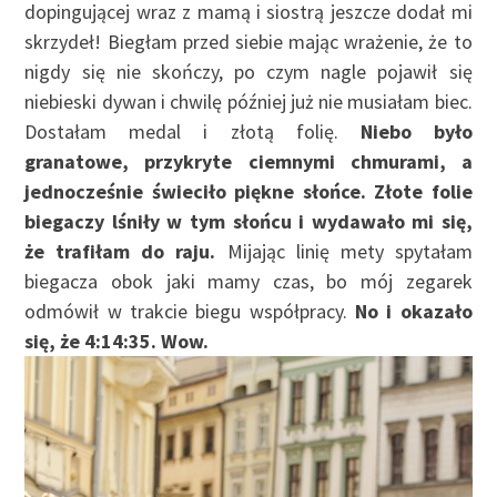
dopingującej wraz z mamą i siostrą jeszcze dodał mi
skrzydeł! Biegłam przed siebie mając wrażenie, że to
nigdy się nie skończy, po czym nagle pojawił się
niebieski dywan i chwilę później już nie musiałam biec.
Dostałam medal i złotą folię.
Niebo było
granatowe, przykryte ciemnymi chmurami, a
jednocześnie świeciło piękne słońce. Złote folie
biegaczy lśniły w tym słońcu i wydawało mi się,
że trafiłam do raju.
Mijając linię mety spytałam
biegacza obok jaki mamy czas, bo mój zegarek
odmówił w trakcie biegu współpracy.
No i okazało
się, że 4:14:35. Wow.