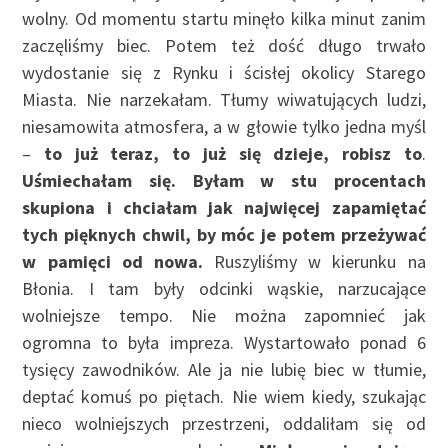
wolny. Od momentu startu minęło kilka minut zanim
zaczęliśmy biec. Potem też dość długo trwało
wydostanie się z Rynku i ścisłej okolicy Starego
Miasta. Nie narzekałam. Tłumy wiwatujących ludzi,
niesamowita atmosfera, a w głowie tylko jedna myśl
–
to już teraz, to już się dzieje, robisz to
.
Uśmiechałam się. Byłam w stu procentach
skupiona i chciałam jak najwięcej zapamiętać
tych pięknych chwil, by móc je potem przeżywać
w pamięci od nowa.
Ruszyliśmy w kierunku na
Błonia. I tam były odcinki wąskie, narzucające
wolniejsze tempo. Nie można zapomnieć jak
ogromna to była impreza. Wystartowało ponad 6
tysięcy zawodników. Ale ja nie lubię biec w tłumie,
deptać komuś po piętach. Nie wiem kiedy, szukając
nieco wolniejszych przestrzeni, oddaliłam się od