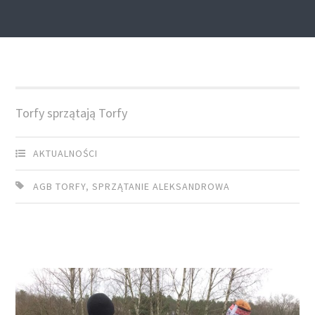
Torfy
Torfy sprzątają Torfy
AKTUALNOŚCI
AGB TORFY
,
SPRZĄTANIE ALEKSANDROWA