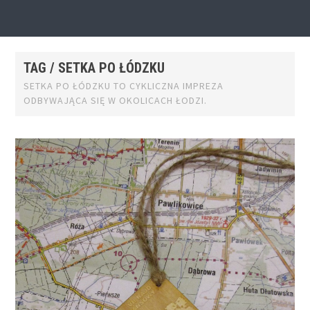
TAG / SETKA PO ŁÓDZKU
SETKA PO ŁÓDZKU TO CYKLICZNA IMPREZA
ODBYWAJĄCA SIĘ W OKOLICACH ŁODZI.