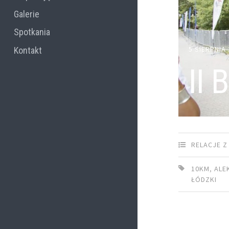
Galerie
Spotkania
5 SIERPNIA
Kontakt
II 
RELACJE Z
10KM
,
ALE
ŁÓDZKI