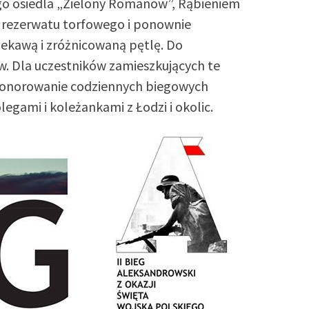
go osiedla „Zielony Romanów”, Rąbieniem
k rezerwatu torfowego i ponownie
ekawą i zróżnicowaną pętlę. Do
. Dla uczestników zamieszkujących te
uhonorowanie codziennych biegowych
olegami i koleżankami z Łodzi i okolic.