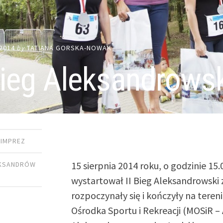
 2014
by
TATIANA GORSKA-NOWAK
Bieg Aleksandrows
 IMPREZ
15 sierpnia 2014 roku, o godzinie 15.
KSANDRÓW
wystartował II Bieg Aleksandrowski 
rozpoczynały się i kończyły na tere
Ośrodka Sportu i Rekreacji (MOSiR –