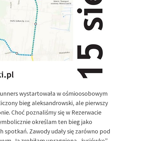
 Runners wystartowała w ośmioosobowym
aliczony bieg aleksandrowski, ale pierwszy
ie. Choć poznaliśmy się w Rezerwacie
ymbolicznie określam ten bieg jako
 spotkań. Zawody udały się zarówno pod
wym. Ja zrobiłam upragnioną „życiówkę”,