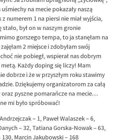
a uśmiechy na mecie pokazały naszą
z numerem 1 na piersi nie miał wyjścia,
ię stało, był on w naszym gronie
 mimo gorszego tempa, to ja stanęłam na
 zajęłam 2 miejsce i zdobyłam swój
choć nie pobiegł, wspierał nas dobrym
metą. Każdy doping się liczy! Mam
wnie dobrze i że w przyszłym roku stawimy
ładzie. Dziękujemy organizatorom za całą
y oraz pyszne pomarańcze na mecie…
ane mi było spróbować!
Andrzejczak – 1, Paweł Walaszek – 6,
Danych – 32, Tatiana Gorska-Nowak – 63,
 130, Marcin Jakubowski – 168